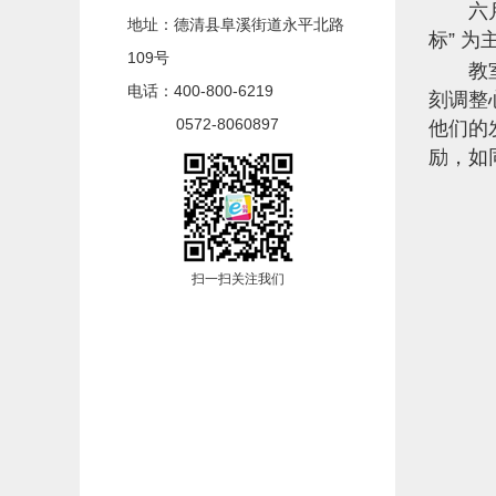
六月的
地址：德清县阜溪街道永平北路
标” 
109号
教室里
电话：400-800-6219
刻调整
0572-8060897
他们的
励，如
扫一扫关注我们