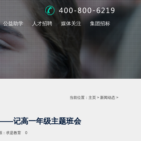
公益助学
人才招聘
媒体关注
集团招标
当前位置：
主页
>
新闻动态
>
——记高一年级主题班会
源：求是教育
0