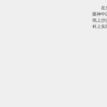
在充满
眼神中
纸上沙
科上实