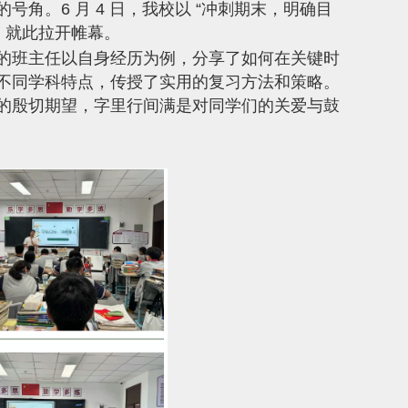
。6 月 4 日，我校以 “冲刺期末，明确目
，就此拉开帷幕。
班主任以自身经历为例，分享了如何在关键时
不同学科特点，传授了实用的复习方法和策略。
的殷切期望，字里行间满是对同学们的关爱与鼓