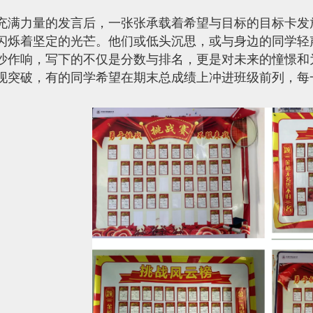
力量的发言后，一张张承载着希望与目标的目标卡发放
闪烁着坚定的光芒。他们或低头沉思，或与身边的同学轻
沙作响，写下的不仅是分数与排名，更是对未来的憧憬和
现突破，有的同学希望在期末总成绩上冲进班级前列，每