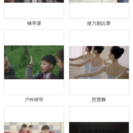
钢琴课
接力跑比赛
户外研学
芭蕾舞